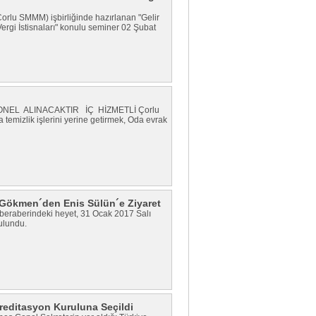
rlu SMMM) işbirliğinde hazırlanan "Gelir
rgi İstisnaları" konulu seminer 02 Şubat
ONEL ALINACAKTIR İÇ HİZMETLİ Çorlu
temizlik işlerini yerine getirmek, Oda evrak
Gökmen´den Enis Sülün´e Ziyaret
eraberindeki heyet, 31 Ocak 2017 Salı
bulundu.
reditasyon Kuruluna Seçildi