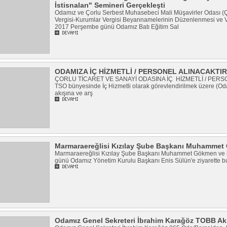
İstisnaları" Semineri Gerçekleşti
Odamız ve Çorlu Serbest Muhasebeci Mali Müşavirler Odası (Ço
Vergisi-Kurumlar Vergisi Beyannamelerinin Düzenlenmesi ve Ve
2017 Perşembe günü Odamız Batı Eğitim Sal
ODAMIZA İÇ HİZMETLİ / PERSONEL ALINACAKTIR
ÇORLU TİCARET VE SANAYİ ODASINA İÇ HİZMETLİ / PERS
TSO bünyesinde İç Hizmetli olarak görevlendirilmek üzere (Oda 
akışına ve arş
Marmaraereğlisi Kızılay Şube Başkanı Muhammet 
Marmaraereğlisi Kızılay Şube Başkanı Muhammet Gökmen ve b
günü Odamız Yönetim Kurulu Başkanı Enis Sülün'e ziyarette 
Odamız Genel Sekreteri İbrahim Karağöz TOBB Ak