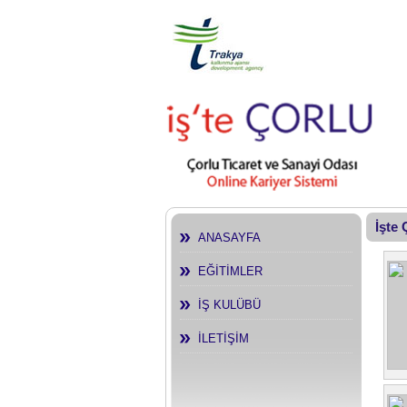
İşte
ANASAYFA
EĞİTİMLER
İŞ KULÜBÜ
İLETİŞİM