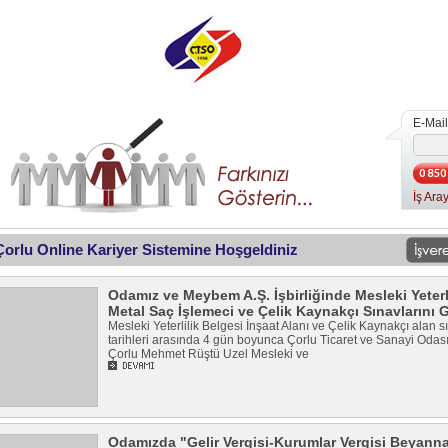
E-Mail
İş Aray
 Çorlu Online Kariyer Sistemine Hoşgeldiniz
Odamız ve Meybem A.Ş. İşbirliğinde Mesleki Yeter
Metal Saç İşlemeci ve Çelik Kaynakçı Sınavlarını G
Mesleki Yeterlilik Belgesi İnşaat Alanı ve Çelik Kaynakçı alan
tarihleri arasında 4 gün boyunca Çorlu Ticaret ve Sanayi Odas
Çorlu Mehmet Rüştü Uzel Mesleki ve
Odamızda "Gelir Vergisi-Kurumlar Vergisi Beyann