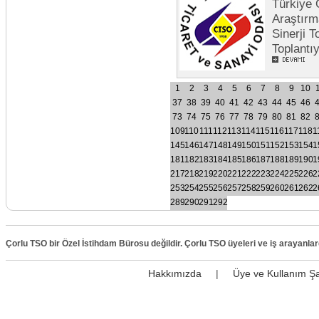
Türkiye 
Araştırm
Sinerji 
Toplantı
1
2
3
4
5
6
7
8
9
10
37
38
39
40
41
42
43
44
45
46
73
74
75
76
77
78
79
80
81
82
109
110
111
112
113
114
115
116
117
118
1
145
146
147
148
149
150
151
152
153
154
1
181
182
183
184
185
186
187
188
189
190
1
217
218
219
220
221
222
223
224
225
226
2
253
254
255
256
257
258
259
260
261
262
2
289
290
291
292
Çorlu TSO bir Özel İstihdam Bürosu değildir. Çorlu TSO üyeleri ve iş arayanla
Hakkımızda
|
Üye ve Kullanım Şa