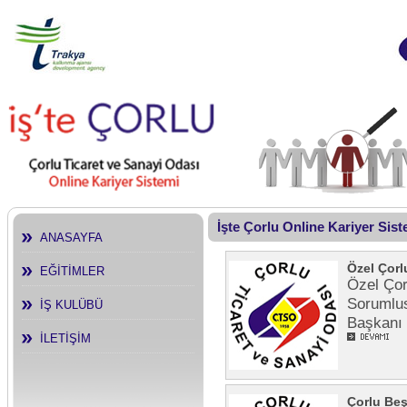
İşte Çorlu Online Kariyer Sis
ANASAYFA
Özel Çorl
EĞİTİMLER
Özel Çor
Sorumlus
İŞ KULÜBÜ
Başkanı 
İLETİŞİM
Çorlu Beş