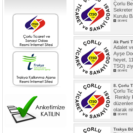
Çorlu Be
Sekreter
Kurulu B
Ak Parti 
Adalet ve
Ayşe Doğ
heyet, 1
TSO) ziya
8. Çorlu T
Çorlu Ti
Renkly F
düzenlen
olarak ni
Trakya Bö