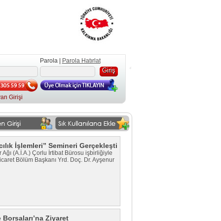
Parola |
Parola Hatırlat
an Girişi
ılık İşlemleri” Semineri Gerçekleşti
ı (A.İ.A.) Çorlu İrtibat Bürosu işbirliğiyle
icaret Bölüm Başkanı Yrd. Doç. Dr. Ayşenur
Borsaları’na Ziyaret