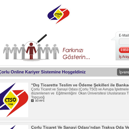
E-Mail
İş Aray
 Çorlu Online Kariyer Sistemine Hoşgeldiniz
“Dış Ticarette Teslim ve Ödeme Şekilleri ile Bankac
Çorlu Ticaret ve Sanayi Odası (Çorlu TSO) ve Avrupa İşletmeler Ağ
düzenlenen ve Eğitmenliğini Okan Üniversitesi Uluslararası T
Topçuoğ
Çorlu Ticaret Ve Sanayi Odası’ndan Trakya Oda Ve 