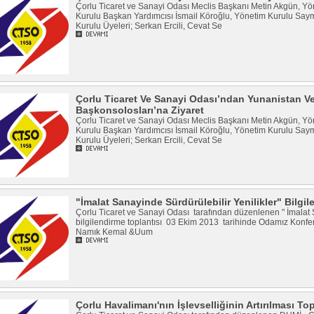
Çorlu Ticaret ve Sanayi Odası Meclis Başkanı Metin Akgün, Yö
Kurulu Başkan Yardımcısı İsmail Köroğlu, Yönetim Kurulu Sa
Kurulu Üyeleri; Serkan Ercili, Cevat Se
Çorlu Ticaret Ve Sanayi Odası’ndan Yunanistan Ve
Başkonsolosları’na Ziyaret
Çorlu Ticaret ve Sanayi Odası Meclis Başkanı Metin Akgün, Yö
Kurulu Başkan Yardımcısı İsmail Köroğlu, Yönetim Kurulu Sa
Kurulu Üyeleri; Serkan Ercili, Cevat Se
"İmalat Sanayinde Sürdürülebilir Yenilikler" Bilgi
Çorlu Ticaret ve Sanayi Odası tarafından düzenlenen " İmalat S
bilgilendirme toplantısı 03 Ekim 2013 tarihinde Odamız Konfer
Namık Kemal &Uum
Çorlu Havalimanı'nın İşlevselliğinin Artırılması To