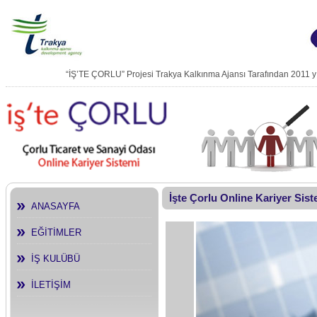
“İŞ’TE ÇORLU” Projesi Trakya Kalkınma Ajansı Tarafından 2011 
İşte Çorlu Online Kariyer Sis
ANASAYFA
EĞİTİMLER
İŞ KULÜBÜ
İLETİŞİM