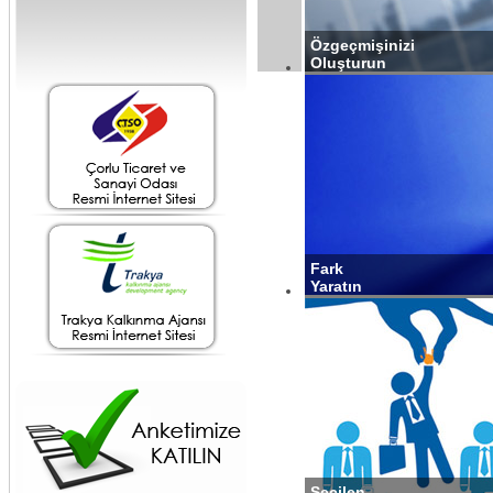
Özgeçmişinizi
Oluşturun
Fark
Yaratın
Seçilen