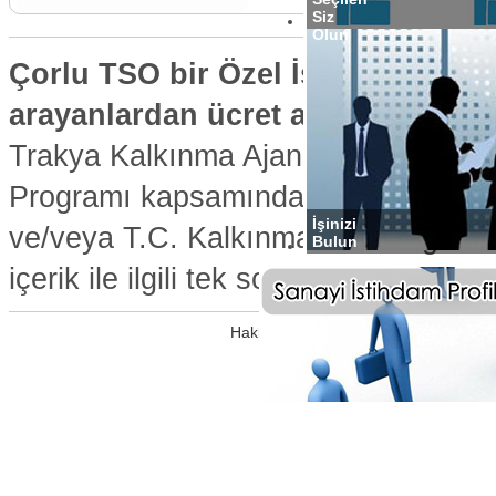
Siz
Olun
Çorlu TSO bir Özel İstihdam Büros
arayanlardan ücret alınmaz.
Trakya Kalkınma Ajansı 2011 yılı S
Programı kapsamında hazırlanan web
İşinizi
ve/veya T.C. Kalkınma Bakanlığı’nın
Bulun
içerik ile ilgili tek sorumluluk Çorlu 
Hakkımızda
|
Üye ve Kullanım Şa