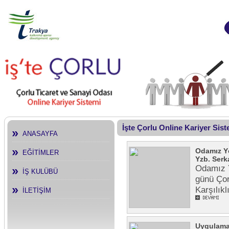
İşte Çorlu Online Kariyer Sis
ANASAYFA
Odamız Y
EĞİTİMLER
Yzb. Serk
Odamız Y
İŞ KULÜBÜ
günü Çor
Karşılık
İLETİŞİM
Uygulamal