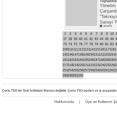
Toplantıs
Yönetim 
Çarşamba
"Teknoyat
Sanayi Te
1
2
3
4
5
6
7
8
9
10
37
38
39
40
41
42
43
44
45
46
73
74
75
76
77
78
79
80
81
82
109
110
111
112
113
114
115
116
117
118
1
145
146
147
148
149
150
151
152
153
154
1
181
182
183
184
185
186
187
188
189
190
1
217
218
219
220
221
222
223
224
225
226
2
253
254
255
256
257
258
259
260
261
262
2
289
290
291
292
Çorlu TSO bir Özel İstihdam Bürosu değildir. Çorlu TSO üyeleri ve iş arayanla
Hakkımızda
|
Üye ve Kullanım Şa