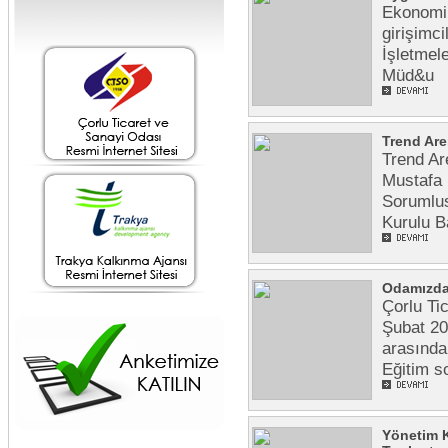
Ekonomik
girişimc
İşletmel
Müd&u
Trend Are
Trend Ar
Mustafa 
Sorumlu
Kurulu B
Odamızda 
Çorlu Ti
Şubat 20
arasında
Eğitim s
Yönetim K