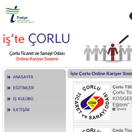
İşte Çorlu Online Kariyer Sis
ANASAYFA
Çorlu TSO
EĞİTİMLER
Çorlu Ti
KOSGEB T
İŞ KULÜBÜ
Eğitimi"
İLETİŞİM
Çorlu Tic