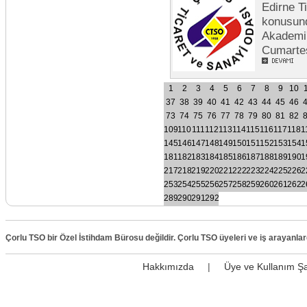
Edirne T
konusund
Akademi'
Cumartes
1
2
3
4
5
6
7
8
9
10
37
38
39
40
41
42
43
44
45
46
73
74
75
76
77
78
79
80
81
82
109
110
111
112
113
114
115
116
117
118
1
145
146
147
148
149
150
151
152
153
154
1
181
182
183
184
185
186
187
188
189
190
1
217
218
219
220
221
222
223
224
225
226
2
253
254
255
256
257
258
259
260
261
262
2
289
290
291
292
Çorlu TSO bir Özel İstihdam Bürosu değildir. Çorlu TSO üyeleri ve iş arayanla
Hakkımızda
|
Üye ve Kullanım Şa