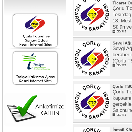
Ticaret O
Çorlu Ti
Tekirdağ
18. Mesl
Sülün ve
Sevgi Ağı
Sevgi Ağ
beraberi
(Çorlu T
Çorlu TSO
Çorlu Ti
kapsamın
gerçekle
Salonu'n
İsmail Kö