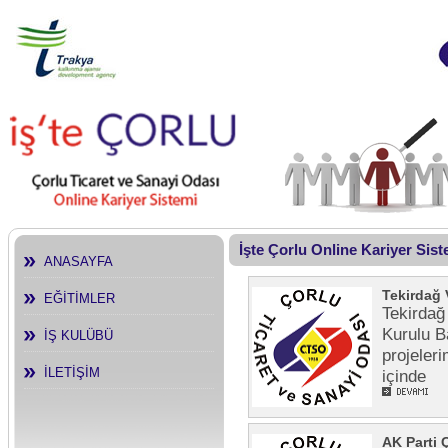
İşte Çorlu Online Kariyer Sis
ANASAYFA
Tekirdağ 
EĞİTİMLER
Tekirdağ
Kurulu B
İŞ KULÜBÜ
projeleri
İLETİŞİM
içinde
AK Parti 