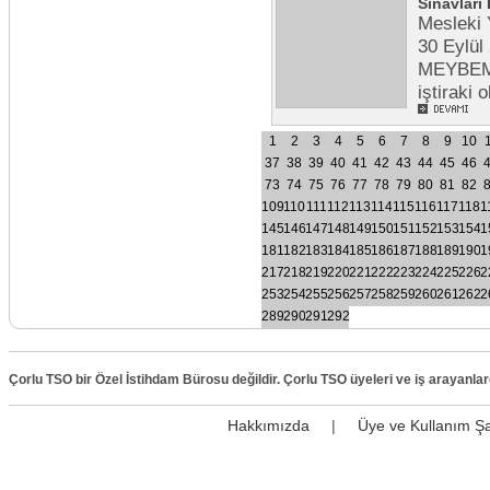
Sınavları
Mesleki 
30 Eylül
MEYBEM A.
iştiraki
1
2
3
4
5
6
7
8
9
10
37
38
39
40
41
42
43
44
45
46
73
74
75
76
77
78
79
80
81
82
109
110
111
112
113
114
115
116
117
118
1
145
146
147
148
149
150
151
152
153
154
1
181
182
183
184
185
186
187
188
189
190
1
217
218
219
220
221
222
223
224
225
226
2
253
254
255
256
257
258
259
260
261
262
2
289
290
291
292
Çorlu TSO bir Özel İstihdam Bürosu değildir. Çorlu TSO üyeleri ve iş arayanla
Hakkımızda
|
Üye ve Kullanım Şa