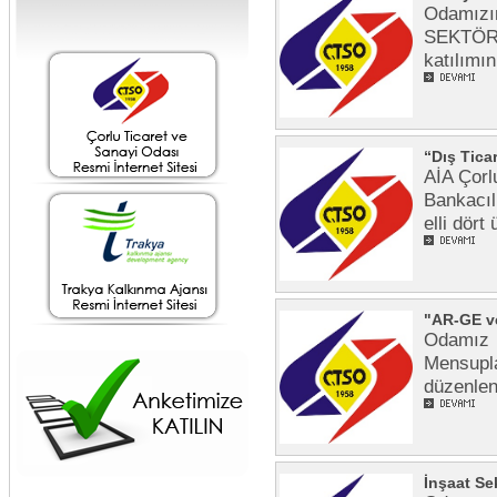
Odamızı
SEKTÖRÜ
katılım
“Dış Ticar
AİA Çorlu
Bankacıl
elli dört
"AR-GE ve
Odamız v
Mensupla
düzenle
İnşaat Sek