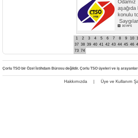
Odamız t
aşağıda 
konulu t
Saygıla
1
2
3
4
5
6
7
8
9
10
37
38
39
40
41
42
43
44
45
46
73
74
Çorlu TSO bir Özel İstihdam Bürosu değildir. Çorlu TSO üyeleri ve iş arayanla
Hakkımızda
|
Üye ve Kullanım Şa