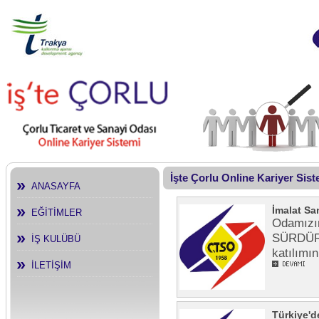
İşte Çorlu Online Kariyer Sis
ANASAYFA
İmalat Sa
EĞİTİMLER
Odamızı
SÜRDÜRÜL
İŞ KULÜBÜ
katılım
İLETİŞİM
Türkiye'd