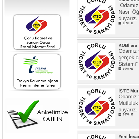
Odamız t
Nasıl Öğ
duyarı
KOBİlere 
Odamız v
gerçekleş
Sistemi”
İŞ'TE Mut
Odamız t
Mutluluk
duyarı
Yeni İnsa