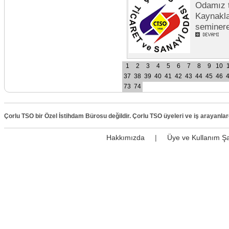
Odamız t
Kaynakla
seminer
1
2
3
4
5
6
7
8
9
10
37
38
39
40
41
42
43
44
45
46
73
74
Çorlu TSO bir Özel İstihdam Bürosu değildir. Çorlu TSO üyeleri ve iş arayanla
Hakkımızda
|
Üye ve Kullanım Şa