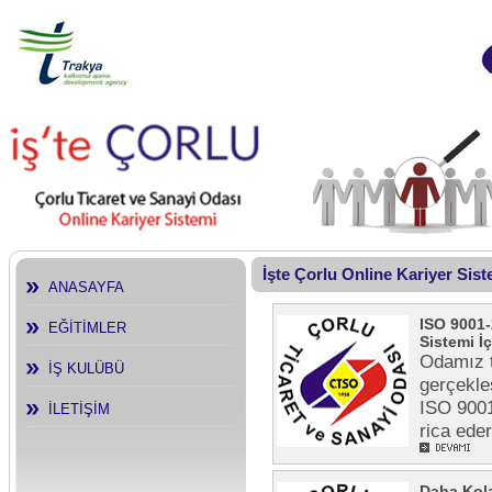
İşte Çorlu Online Kariyer Sis
ANASAYFA
ISO 9001-
EĞİTİMLER
Sistemi İç
Odamız t
İŞ KULÜBÜ
gerçekle
ISO 9001
İLETİŞİM
rica ede
Daha Kola