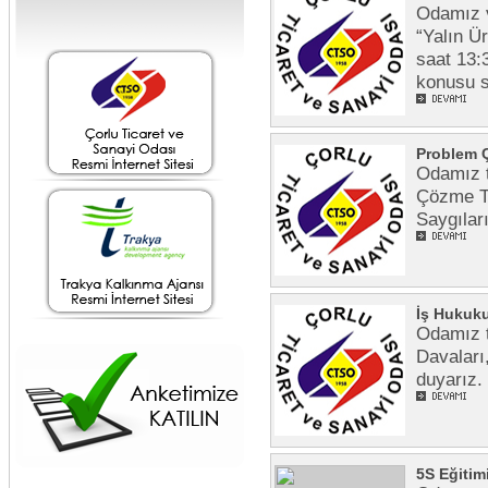
Odamız v
“Yalın Ü
saat 13:
konusu s
Problem Ç
Odamız t
Çözme Te
Saygılar
İş Hukuku
Odamız t
Davaları
duyarı
5S Eğitim