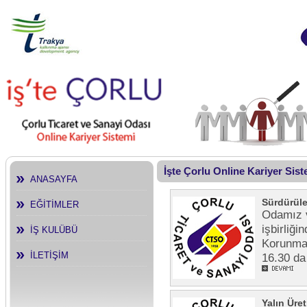
İşte Çorlu Online Kariyer Sis
ANASAYFA
Sürdürüle
EĞİTİMLER
Odamız v
işbirliği
İŞ KULÜBÜ
Korunman
İLETİŞİM
16.30 da
Yalın Üre