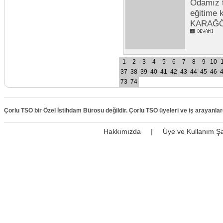
Odamız t
eğitime 
KARAĞÖZ 
1
2
3
4
5
6
7
8
9
10
37
38
39
40
41
42
43
44
45
46
73
74
Çorlu TSO bir Özel İstihdam Bürosu değildir. Çorlu TSO üyeleri ve iş arayanla
Hakkımızda
|
Üye ve Kullanım Şa