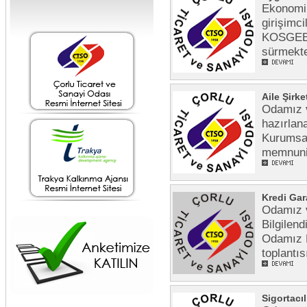
Ekonomik
girişimc
KOSGEB i
sürmekte
Aile Şirk
Odamız v
hazırlana
Kurumsal
memnuni
Kredi Gar
Odamız v
Bilgilen
Odamız B
toplantıs
Sigortacı