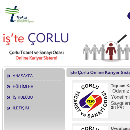
İşte Çorlu Online Kariyer Sis
ANASAYFA
Toplam Ka
EĞİTİMLER
Odamız t
Yönetim
İŞ KULÜBÜ
Saygıla
İLETİŞİM
Uygulamal