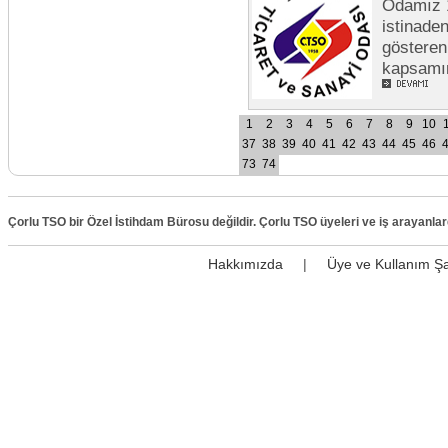
Odamız 1
istinade
gösteren
kapsamı
1
2
3
4
5
6
7
8
9
10
37
38
39
40
41
42
43
44
45
46
73
74
Çorlu TSO bir Özel İstihdam Bürosu değildir. Çorlu TSO üyeleri ve iş arayanla
Hakkımızda
|
Üye ve Kullanım Şa