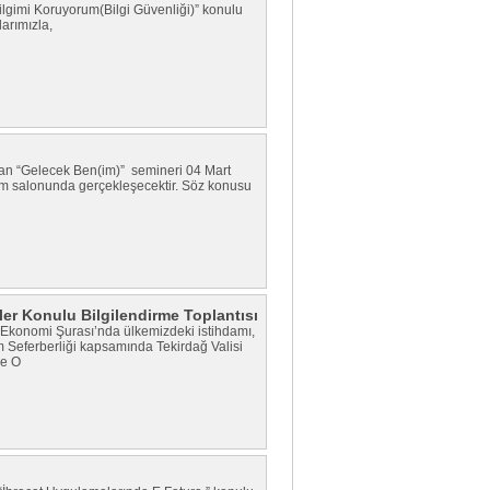
ilgimi Koruyorum(Bilgi Güvenliği)” konulu
larımızla,
nan “Gelecek Ben(im)” semineri 04 Mart
tim salonunda gerçekleşecektir. Söz konusu
ler Konulu Bilgilendirme Toplantısı
onomi Şurası’nda ülkemizdeki istihdamı,
dam Seferberliği kapsamında Tekirdağ Valisi
ve O