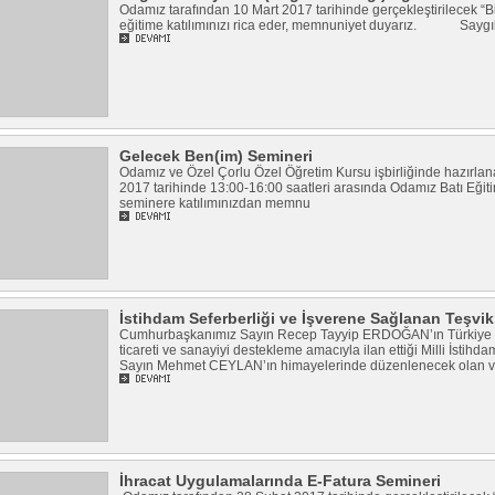
Odamız tarafından 10 Mart 2017 tarihinde gerçekleştirilecek “B
eğitime katılımınızı rica eder, memnuniyet duyarız. Saygı
Gelecek Ben(im) Semineri
Odamız ve Özel Çorlu Özel Öğretim Kursu işbirliğinde hazırla
2017 tarihinde 13:00-16:00 saatleri arasında Odamız Batı Eği
seminere katılımınızdan memnu
İstihdam Seferberliği ve İşverene Sağlanan Teşvik
Cumhurbaşkanımız Sayın Recep Tayyip ERDOĞAN’ın Türkiye Ek
ticareti ve sanayiyi destekleme amacıyla ilan ettiği Milli İstih
Sayın Mehmet CEYLAN’ın himayelerinde düzenlenecek olan 
İhracat Uygulamalarında E-Fatura Semineri