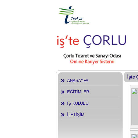
İşte
ANASAYFA
EĞİTİMLER
İŞ KULÜBÜ
İLETİŞİM