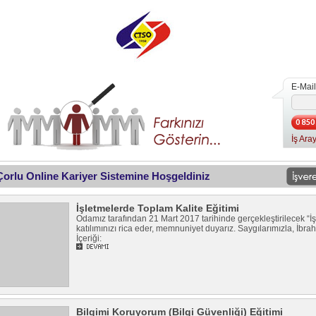
E-Mail
İş Aray
 Çorlu Online Kariyer Sistemine Hoşgeldiniz
İşletmelerde Toplam Kalite Eğitimi
Odamız tarafından 21 Mart 2017 tarihinde gerçekleştirilecek “İ
katılımınızı rica eder, memnuniyet duyarız. Saygılarımızla, 
İçeriği:
Bilgimi Koruyorum (Bilgi Güvenliği) Eğitimi