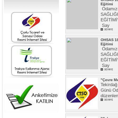
Eğitimi
Odamızın
SAĞLIĞ
EĞİTİMİ
Say
OHSAS 180
Eğitimi
Odamızın
SAĞLIĞ
EĞİTİMİ
Say
"Çevre Me
Tekirdağ
Günü Oda
düzenle