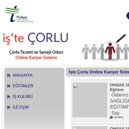
İşte Çorlu Online Kariyer Sis
ANASAYFA
OHSAS 180
EĞİTİMLER
Eğitimi
Odamızın
İŞ KULÜBÜ
SAĞLIĞ
EĞİTİMİ
İLETİŞİM
Say
OHSAS 180