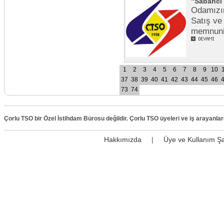
"Sabancı 
Odamızın
Satış ve 
memnun
1
2
3
4
5
6
7
8
9
10
37
38
39
40
41
42
43
44
45
46
73
74
Çorlu TSO bir Özel İstihdam Bürosu değildir. Çorlu TSO üyeleri ve iş arayanla
Hakkımızda
|
Üye ve Kullanım Şa