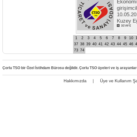
Ekonomik
girişimc
10.05.20
Kuzey E
1
2
3
4
5
6
7
8
9
10
37
38
39
40
41
42
43
44
45
46
73
74
Çorlu TSO bir Özel İstihdam Bürosu değildir. Çorlu TSO üyeleri ve iş arayanla
Hakkımızda
|
Üye ve Kullanım Şa