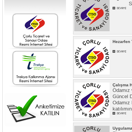
SA
Hezarfen 
Çalışma H
Odamız v
Güncel D
Odamız B
katılımı
Uygulamal