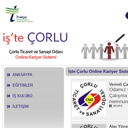
İşte Çorlu Online Kariyer Sis
ANASAYFA
Verimli Ç
EĞİTİMLER
Odamız t
Çalışma 
İŞ KULÜBÜ
memnuniy
İLETİŞİM
Algı Yöne